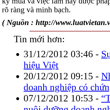
ký mua và việc làm này được pháp
rõ ràng và minh bạch.
( Nguồn : http://www.luatvietan.
Tin mới hơn:
31/12/2012 03:46
-
Sự
hiệu Việt
20/12/2012 09:15
-
Nh
doanh nghiệp có chứn
07/12/2012 10:53
-
“T
nuôi dưỡng doanh ng