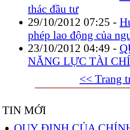
thác đầu tư
29/10/2012 07:25
-
Hư
phép lao động của ng
23/10/2012 04:49
-
Q
NĂNG LỰC TÀI CH
<< Trang t
TIN MỚI
QUY ĐỊNH CỦA CHÍNH