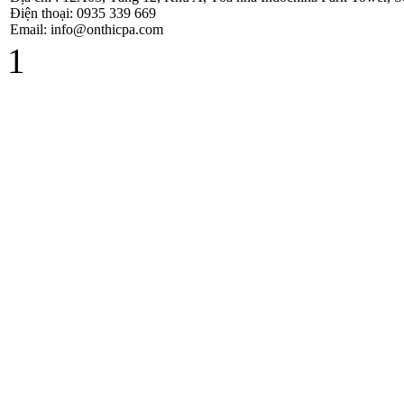
Công Văn
Điện thoại: 0935 339 669
586/TCT-CS
Email: info@onthicpa.com
Hướng dẫn các nội
1
dung chính sách
mới về thuế
GTGT
Hóa Đơn Bị Sai
Sót Nhỏ Vẫn
Được Chấp Nhận
TT 219/2013/TT-
BTC hướng dẫn
thi hành Luật thuế
GTGT và
NĐ209/2013/NĐ-
CP