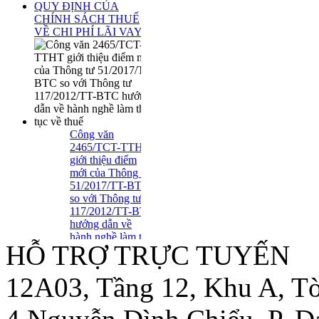
QUY ĐỊNH CỦA
CHÍNH SÁCH THUẾ
VỀ CHI PHÍ LÃI VAY
Công văn
2465/TCT-TTHT
giới thiệu điểm
mới của Thông tư
51/2017/TT-BTC
so với Thông tư
117/2012/TT-BTC
hướng dẫn về
hành nghề làm thủ
HỖ TRỢ TRỰC TUYẾN
tục về thuế
Tuyển Dụng Trợ Lý Kiểm
Toán Năm 2016
12A03, Tầng 12, Khu A, Tò