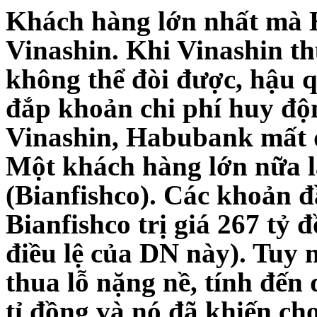
Khách hàng lớn nhất mà 
Vinashin. Khi Vinashin t
không thể đòi được, hậu 
đắp khoản chi phí huy độ
Vinashin, Habubank mất đ
Một khách hàng lớn nữa l
(Bianfishco). Các khoản 
Bianfishco trị giá 267 t
điều lệ của DN này). Tuy 
thua lỗ nặng nề, tính đến
tỉ đồng và nó đã khiến c