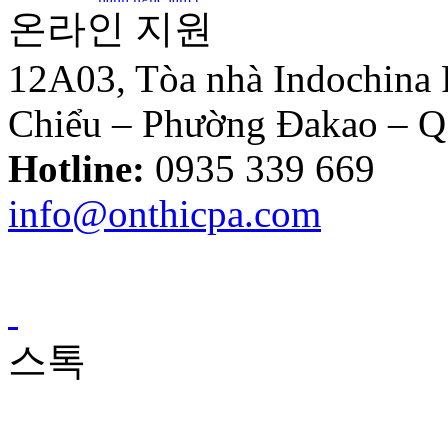
온라인 지원
tục về thuế
Tuyển Dụng Trợ Lý Kiểm
Toán Năm 2016
12A03, Tòa nhà Indochina
Chiểu – Phường Đakao – 
Thông tư số
39/2014/TT-BTC:
Hotline:
0935 339 669
Một số quy định
mới về hóa đơn..
info@onthicpa.com
Loại Trừ Giao
Dịch Nội Bộ Giữa
Công Ty Mẹ Và
Công Ty Liên Kết
스톡
Thông tư
10/2014/TT-
NHNN sửa đổi