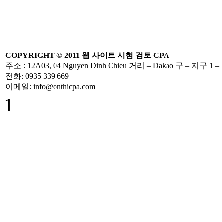
Quyết định
479/2004/QĐ-
NHNN
COPYRIGHT ©
2011
웹 사이트
시험
검토
CPA
Công Văn
주소
: 12A03, 04 Nguyen Dinh Chieu
거리
– Dakao
구
–
지구 1
–
586/TCT-CS
전화
: 0935 339 669
Hướng dẫn các nội
이메일
: info@onthicpa.com
dung chính sách
1
mới về thuế
GTGT
Hóa Đơn Bị Sai
Sót Nhỏ Vẫn
Được Chấp Nhận
TT 219/2013/TT-
BTC hướng dẫn