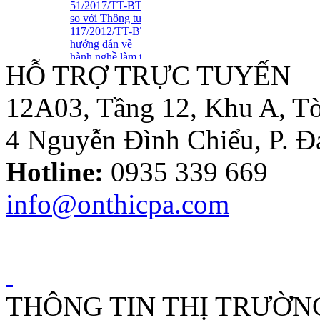
51/2017/TT-BTC
so với Thông tư
117/2012/TT-BTC
hướng dẫn về
hành nghề làm thủ
HỖ TRỢ TRỰC TUYẾN
tục về thuế
Tuyển Dụng Trợ Lý Kiểm
Toán Năm 2016
12A03, Tầng 12, Khu A, Tò
4 Nguyễn Đình Chiểu, P. 
Thông tư số
39/2014/TT-BTC:
Hotline:
0935 339 669
Một số quy định
mới về hóa đơn..
info@onthicpa.com
Loại Trừ Giao
Dịch Nội Bộ Giữa
Công Ty Mẹ Và
Công Ty Liên Kết
THÔNG TIN THỊ TRƯỜN