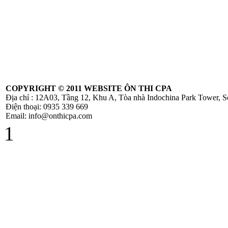
Thông tư
10/2014/TT-
NHNN sửa đổi
Quyết định
479/2004/QĐ-
NHNN
COPYRIGHT ©
2011 WEBSITE ÔN THI CPA
Địa chỉ : 12A03, Tầng 12, Khu A, Tòa nhà Indochina Park Tower,
Công Văn
Điện thoại: 0935 339 669
586/TCT-CS
Email: info@onthicpa.com
Hướng dẫn các nội
1
dung chính sách
mới về thuế
GTGT
Hóa Đơn Bị Sai
Sót Nhỏ Vẫn
Được Chấp Nhận