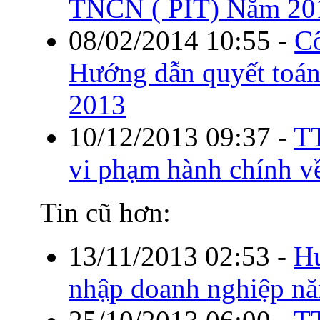
TNCN ( PIT) Năm 20
08/02/2014 10:55
-
C
Hướng dẫn quyết toá
2013
10/12/2013 09:37
-
TT
vi phạm hành chính vê
Tin cũ hơn:
13/11/2013 02:53
-
Hư
nhập doanh nghiệp n