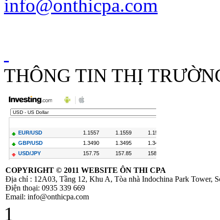
info@onthicpa.com
Công Văn
586/TCT-CS
Hướng dẫn các nội
dung chính sách
mới về thuế
THÔNG TIN THỊ TRƯỜN
GTGT
Hóa Đơn Bị Sai
Sót Nhỏ Vẫn
Được Chấp Nhận
COPYRIGHT ©
2011 WEBSITE ÔN THI CPA
TT 219/2013/TT-
Địa chỉ : 12A03, Tầng 12, Khu A, Tòa nhà Indochina Park Tower,
BTC hướng dẫn
Điện thoại: 0935 339 669
thi hành Luật thuế
Email: info@onthicpa.com
GTGT và
1
NĐ209/2013/NĐ-
CP