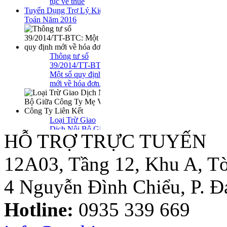
Thông tư số
39/2014/TT-BTC:
Một số quy định
mới về hóa đơn..
Loại Trừ Giao
Dịch Nội Bộ Giữa
Công Ty Mẹ Và
Công Ty Liên Kết
HỖ TRỢ TRỰC TUYẾN
12A03, Tầng 12, Khu A, Tò
Thông tư
10/2014/TT-
4 Nguyễn Đình Chiểu, P. 
NHNN sửa đổi
Quyết định
Hotline:
0935 339 669
479/2004/QĐ-
NHNN