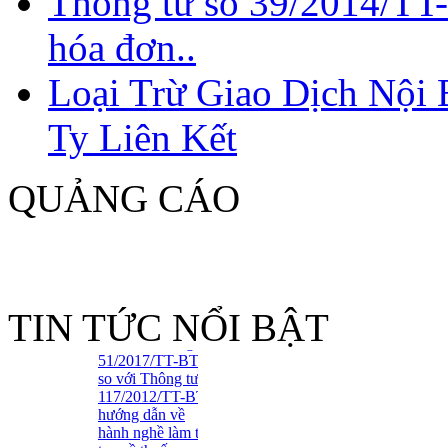
Thông tư số 39/2014/TT
hóa đơn..
QUY ĐỊNH CỦA
CHÍNH SÁCH THUẾ
Loại Trừ Giao Dịch Nội
VỀ CHI PHÍ LÃI VAY
Ty Liên Kết
QUẢNG CÁO
Công văn
2465/TCT-TTHT
giới thiệu điểm
mới của Thông tư
51/2017/TT-BTC
TIN TỨC NỔI BẬT
so với Thông tư
117/2012/TT-BTC
hướng dẫn về
hành nghề làm thủ
tục về thuế
Tuyển Dụng Trợ Lý Kiểm
Toán Năm 2016