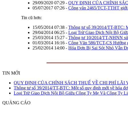
29/09/2020 07:29
-
QUY ĐỊNH CỦA CHÍNH SÁCH
05/07/2017 07:26
-
Công văn 2465/TCT-TTHT giới t
Tin cũ hơn:
15/05/2014 07:38
-
Thông tư số 39/2014/TT-BTC: Mộ
29/04/2014 06:25
-
Loại Trừ Giao Dịch Nội Bộ Gi
25/03/2014 15:27
-
Thông tư 10/2014/TT-NHNN sử
01/03/2014 16:16
-
Công Văn 586/TCT-CS Hướng dẫ
25/02/2014 14:00
-
Hóa Đơn Bị Sai Sót Nhỏ Vẫn 
TIN MỚI
QUY ĐỊNH CỦA CHÍNH SÁCH THUẾ VỀ CHI PHÍ LÃI 
QUY ĐỊNH CỦA
Thông tư số 39/2014/TT-BTC: Một số quy định mới về hóa đơ
CHÍNH SÁCH THUẾ
Loại Trừ Giao Dịch Nội Bộ Giữa Công Ty Mẹ Và Công Ty Li
VỀ CHI PHÍ LÃI VAY
QUẢNG CÁO