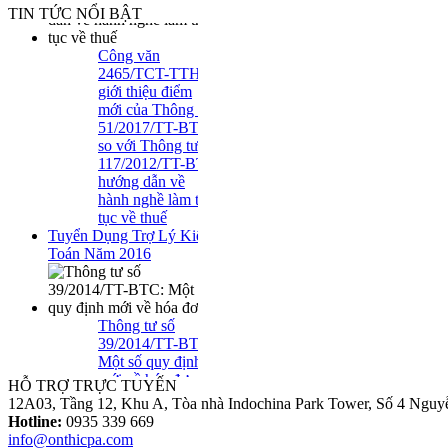
TIN TỨC NỔI BẬT
Công văn
2465/TCT-TTHT
giới thiệu điểm
mới của Thông tư
51/2017/TT-BTC
so với Thông tư
117/2012/TT-BTC
hướng dẫn về
hành nghề làm thủ
tục về thuế
Tuyển Dụng Trợ Lý Kiểm
Toán Năm 2016
Thông tư số
39/2014/TT-BTC:
Một số quy định
mới về hóa đơn..
HỖ TRỢ TRỰC TUYẾN
12A03, Tầng 12, Khu A, Tòa nhà Indochina Park Tower, Số 4 Nguy
Hotline:
0935 339 669
Loại Trừ Giao
info@onthicpa.com
Dịch Nội Bộ Giữa