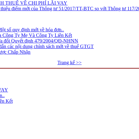
 THUẾ VỀ CHI PHÍ LÃI VAY
hiệu điểm mới của Thông tư 51/2017/TT-BTC so với Thông tư 117/20
t số quy định mới về hóa đơn..
ữa Công Ty Mẹ Và Công Ty Liên Kết
a đổi Quyết định 479/2004/QĐ-NHNN
n các nội dung chính sách mới về thuế GTGT
Được Chấp Nhận
Trang kế >>
VAY
n..
ên Kết