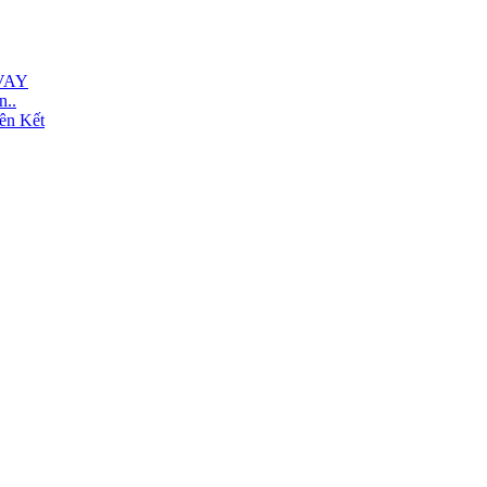
VAY
n..
ên Kết