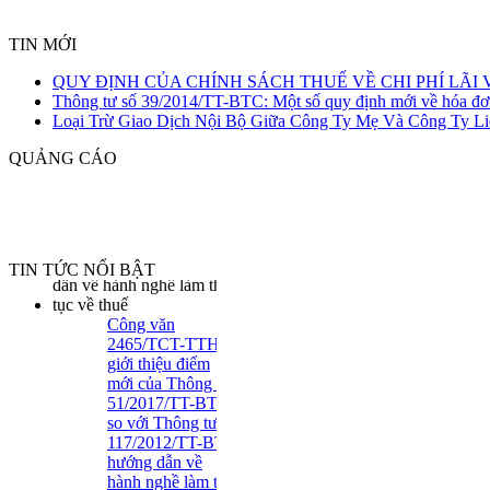
TIN MỚI
QUY ĐỊNH CỦA CHÍNH SÁCH THUẾ VỀ CHI PHÍ LÃI 
Thông tư số 39/2014/TT-BTC: Một số quy định mới về hóa đơ
QUY ĐỊNH CỦA
Loại Trừ Giao Dịch Nội Bộ Giữa Công Ty Mẹ Và Công Ty Li
CHÍNH SÁCH THUẾ
VỀ CHI PHÍ LÃI VAY
QUẢNG CÁO
TIN TỨC NỔI BẬT
Công văn
2465/TCT-TTHT
giới thiệu điểm
mới của Thông tư
51/2017/TT-BTC
so với Thông tư
117/2012/TT-BTC
hướng dẫn về
hành nghề làm thủ
tục về thuế