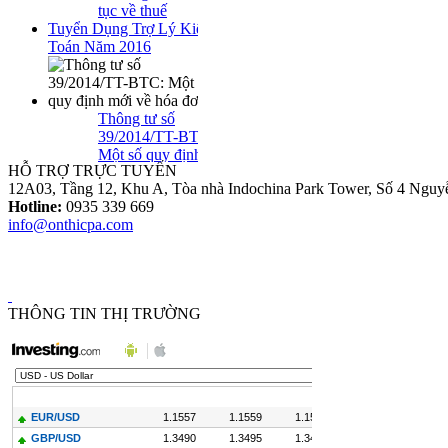
Tuyển Dụng Trợ Lý Kiểm
Toán Năm 2016
Thông tư số
39/2014/TT-BTC:
Một số quy định
mới về hóa đơn..
HỖ TRỢ TRỰC TUYẾN
12A03, Tầng 12, Khu A, Tòa nhà Indochina Park Tower, Số 4 Nguy
Hotline:
0935 339 669
Loại Trừ Giao
info@onthicpa.com
Dịch Nội Bộ Giữa
Công Ty Mẹ Và
Công Ty Liên Kết
THÔNG TIN THỊ TRƯỜNG
Thông tư
10/2014/TT-
NHNN sửa đổi
Quyết định
479/2004/QĐ-