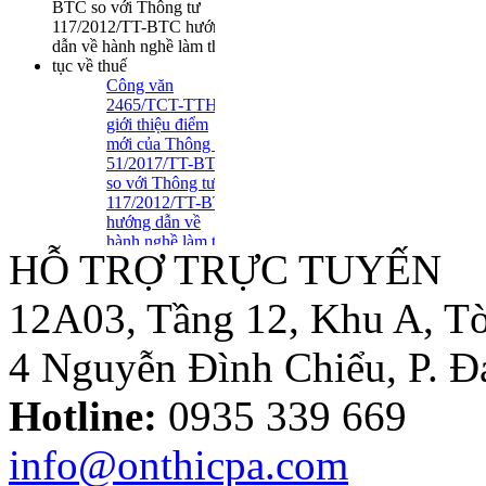
Công văn
2465/TCT-TTHT
giới thiệu điểm
mới của Thông tư
51/2017/TT-BTC
so với Thông tư
117/2012/TT-BTC
hướng dẫn về
hành nghề làm thủ
HỖ TRỢ TRỰC TUYẾN
tục về thuế
Tuyển Dụng Trợ Lý Kiểm
Toán Năm 2016
12A03, Tầng 12, Khu A, Tò
4 Nguyễn Đình Chiểu, P. 
Thông tư số
39/2014/TT-BTC:
Hotline:
0935 339 669
Một số quy định
mới về hóa đơn..
info@onthicpa.com