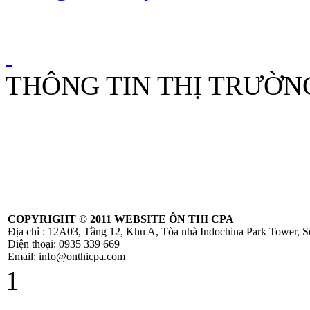
Loại Trừ Giao
Dịch Nội Bộ Giữa
Công Ty Mẹ Và
Công Ty Liên Kết
THÔNG TIN THỊ TRƯỜN
Thông tư
10/2014/TT-
NHNN sửa đổi
Quyết định
479/2004/QĐ-
NHNN
COPYRIGHT ©
2011 WEBSITE ÔN THI CPA
Địa chỉ : 12A03, Tầng 12, Khu A, Tòa nhà Indochina Park Tower,
Công Văn
Điện thoại: 0935 339 669
586/TCT-CS
Email: info@onthicpa.com
Hướng dẫn các nội
1
dung chính sách
mới về thuế
GTGT